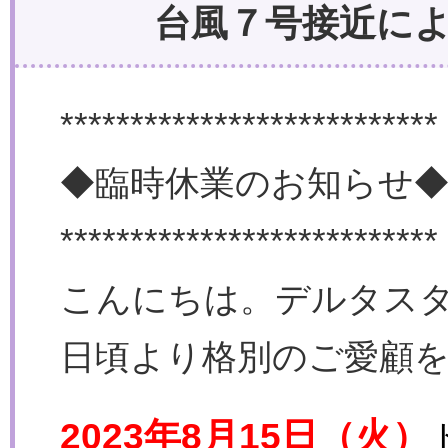
台風７号接近に
***************************
◆臨時休業のお知らせ
***************************
こんにちは。デルタス
日頃より格別のご愛顧
2023年8月15日（火）